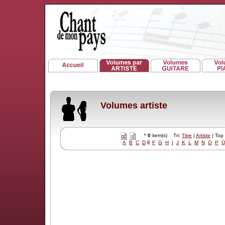
Volumes artiste
*
0
item(s) Tri:
Titre
|
Artiste
| Top
A
B
C
D
E
F
G
H
I
J
K
L
M
N
O
P