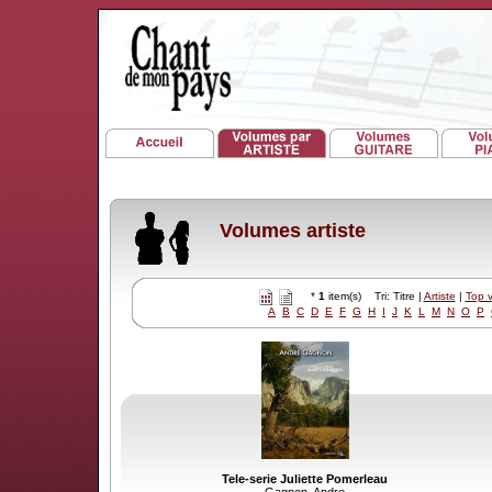
Volumes artiste
*
1
item(s) Tri: Titre |
Artiste
|
Top 
A
B
C
D
E
F
G
H
I
J
K
L
M
N
O
P
Tele-serie Juliette Pomerleau
Gagnon, Andre