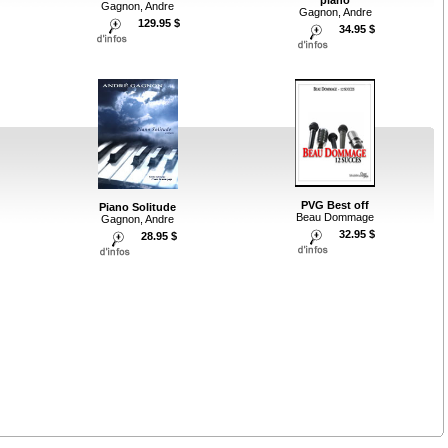
Gagnon, Andre
Gagnon, Andre
129.95 $
34.95 $
PVG Best off
Piano Solitude
Beau Dommage
Gagnon, Andre
32.95 $
28.95 $