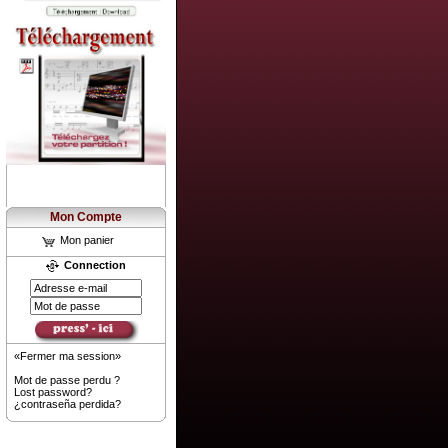
Mon Compte
Mon panier
Connection
«Fermer ma session»
Mot de passe perdu ?
Lost password?
¿contraseña perdida?