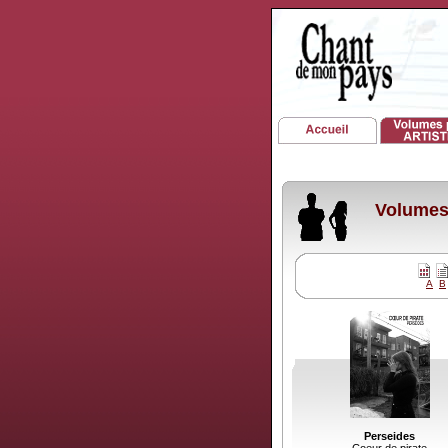
Volumes 
A
B
Perseides