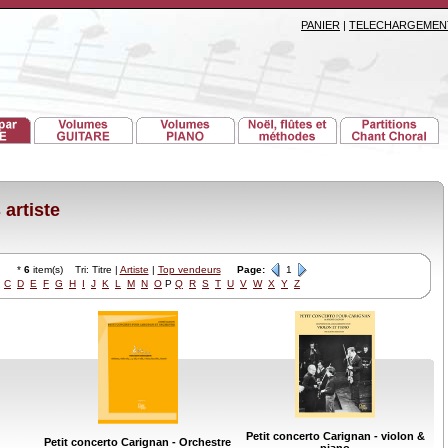
PANIER
|
TELECHARGEMEN
artiste
*
6
item(s) Tri: Titre |
Artiste
|
Top vendeurs
Page:
1
C
D
E
F
G
H
I
J
K
L
M
N
O
P
Q
R
S
T
U
V
W
X
Y
Z
Petit concerto Carignan - violon &
Petit concerto Carignan - Orchestre
piano