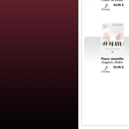
Coeur de pirate
34.95 $
Piano simplifie
Gagnon, Andre
32.95 $