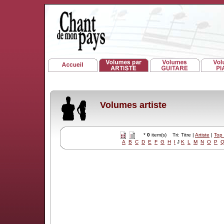
Volumes artiste
*
0
item(s) Tri: Titre |
Artiste
|
Top
A
B
C
D
E
F
G
H
I
J
K
L
M
N
O
P