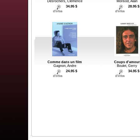
Desrochers, Clémence
Morisod, Alain
34.95 $
28.95 $
Comme dans un film
Coups d'amour
Gagnon, Andre
Boulet, Gerry
24.95 $
34.95 $