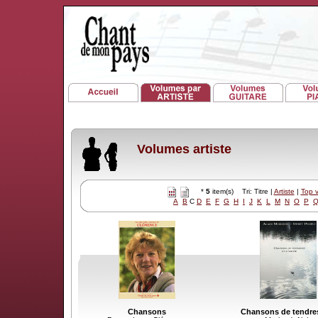
Volumes artiste
*
5
item(s) Tri: Titre |
Artiste
|
Top 
A
B
C
D
E
F
G
H
I
J
K
L
M
N
O
P
Chansons
Chansons de tendres