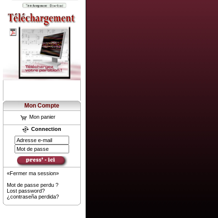
Mon Compte
Mon panier
Connection
«Fermer ma session»
Mot de passe perdu ?
Lost password?
¿contraseña perdida?