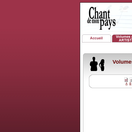
Volumes
A
B