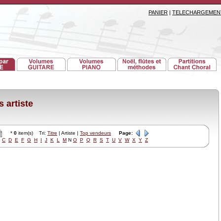
PANIER
|
TELECHARGEMEN
 artiste
*
0
item(s) Tri:
Titre
| Artiste |
Top vendeurs
Page:
C
D
E
F
G
H
I
J
K
L
M
N
O
P
Q
R
S
T
U
V
W
X
Y
Z