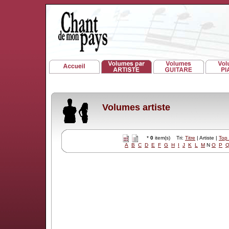
Volumes artiste
*
0
item(s) Tri:
Titre
| Artiste |
Top
A
B
C
D
E
F
G
H
I
J
K
L
M
N
O
P