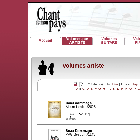
Volumes artiste
*
3
item(s) Tri:
Titre
| Artiste |
Top 
A
B
C
D
E
F
G
H
I
J
K
L
M
N
O
P
Beau dommage
Album famille #2028
52.95 $
Beau Dommage
PVG Best off #1143