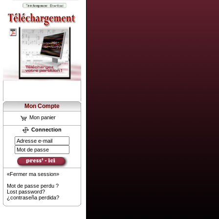
Mon Compte
Mon panier
Connection
«Fermer ma session»
Mot de passe perdu ?
Lost password?
¿contraseña perdida?