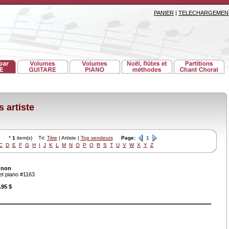
PANIER
|
TELECHARGEMEN
 artiste
*
1
item(s) Tri:
Titre
| Artiste |
Top vendeurs
Page:
1
C
D
E
F
G
H
I
J
K
L
M
N
O
P
Q
R
S
T
U
V
W
X
Y
Z
gnon
 et piano #1163
.95 $