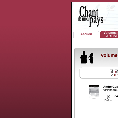
Volumes
A
B
Andre Ga
Violoncelle
64