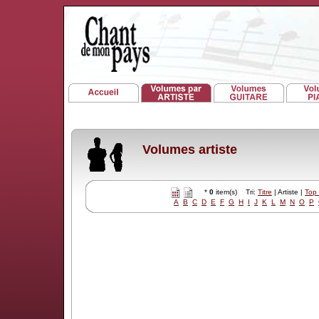
Volumes artiste
*
0
item(s) Tri:
Titre
| Artiste |
Top
A
B
C
D
E
F
G
H
I
J
K
L
M
N
O
P