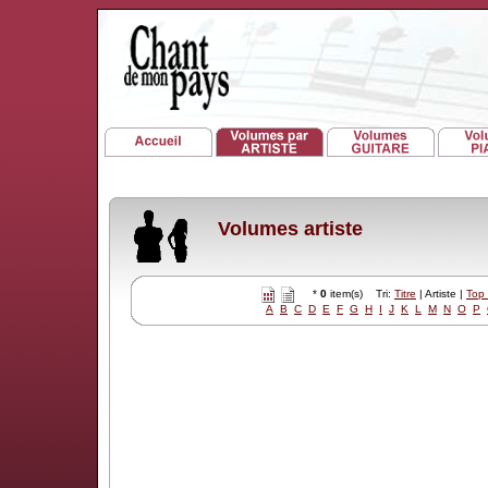
Volumes artiste
*
0
item(s) Tri:
Titre
| Artiste |
Top
A
B
C
D
E
F
G
H
I
J
K
L
M
N
O
P