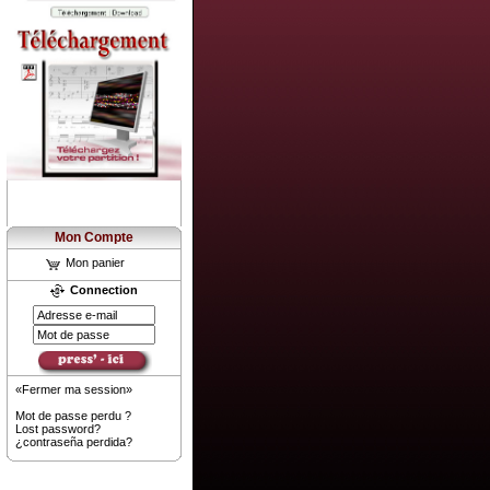
Mon Compte
Mon panier
Connection
«Fermer ma session»
Mot de passe perdu ?
Lost password?
¿contraseña perdida?