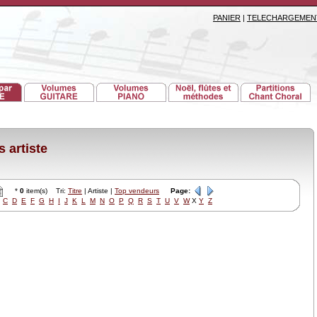
PANIER
|
TELECHARGEMEN
 artiste
*
0
item(s) Tri:
Titre
| Artiste |
Top vendeurs
Page:
C
D
E
F
G
H
I
J
K
L
M
N
O
P
Q
R
S
T
U
V
W
X
Y
Z