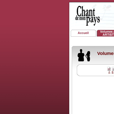
Volumes
A
B