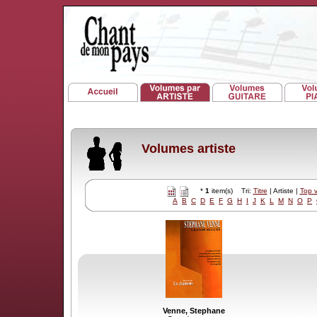
Volumes artiste
*
1
item(s) Tri:
Titre
| Artiste |
Top 
A
B
C
D
E
F
G
H
I
J
K
L
M
N
O
P
Venne, Stephane