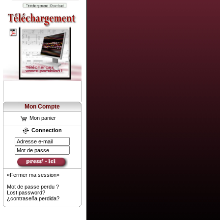
Mon Compte
Mon panier
Connection
«Fermer ma session»
Mot de passe perdu ?
Lost password?
¿contraseña perdida?