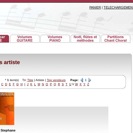
PANIER
|
TELECHARGEMEN
 artiste
*
1
item(s) Tri:
Titre
| Artiste |
Top vendeurs
Page:
1
C
D
E
F
G
H
I
J
K
L
M
N
O
P
Q
R
S
T
U
V
W
X
Y
Z
 Stephane