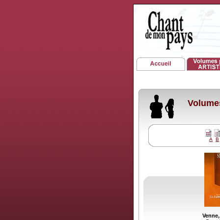
Volumes
A
B
Venne,