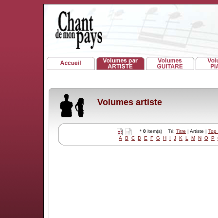
Volumes artiste
*
0
item(s) Tri:
Titre
| Artiste |
Top
A
B
C
D
E
F
G
H
I
J
K
L
M
N
O
P