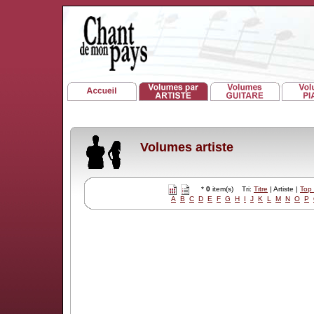
Volumes artiste
*
0
item(s) Tri:
Titre
| Artiste |
Top
A
B
C
D
E
F
G
H
I
J
K
L
M
N
O
P