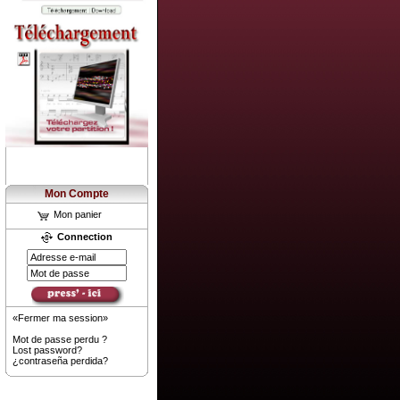
Mon Compte
Mon panier
Connection
«Fermer ma session»
Mot de passe perdu ?
Lost password?
¿contraseña perdida?