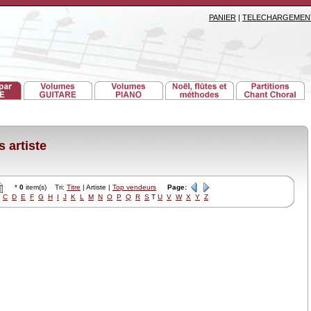
PANIER
|
TELECHARGEMEN
 artiste
*
0
item(s) Tri:
Titre
| Artiste |
Top vendeurs
Page:
C
D
E
F
G
H
I
J
K
L
M
N
O
P
Q
R
S
T
U
V
W
X
Y
Z