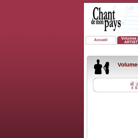
Volumes
A
B