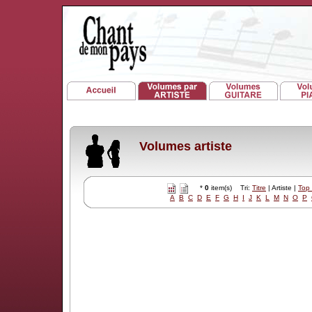
Volumes artiste
*
0
item(s) Tri:
Titre
| Artiste |
Top
A
B
C
D
E
F
G
H
I
J
K
L
M
N
O
P