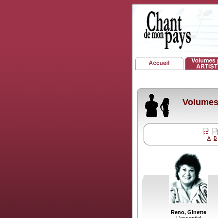
Volumes 
A
B
Reno, Ginette
L'essentiel