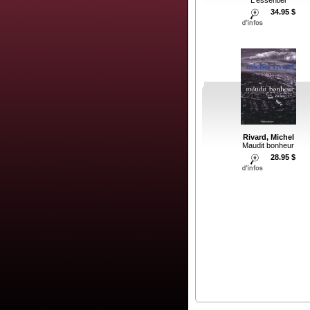
34.95 $
Rivard, Michel
Maudit bonheur
28.95 $