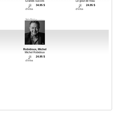
Grands succes
Le gout de l'eau
34.95 $
24.95 $
Robidoux, Michel
Michel Robidoux
24.95 $