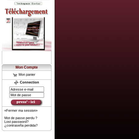
Mon Compte
Mon panier
Connection
«Fermer ma session»
Mot de passe perdu ?
Lost password?
¿contraseña perdida?