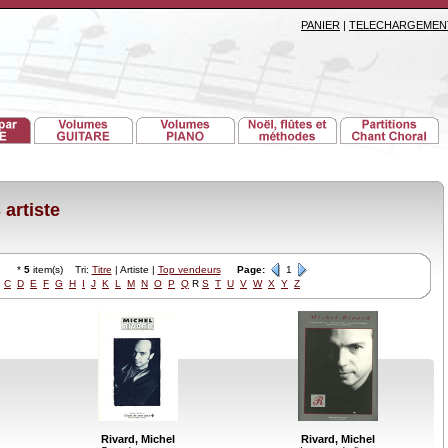
PANIER
|
TELECHARGEMEN
artiste
*
5
item(s) Tri:
Titre
| Artiste |
Top vendeurs
Page:
1
C
D
E
F
G
H
I
J
K
L
M
N
O
P
Q
R
S
T
U
V
W
X
Y
Z
Rivard, Michel
Rivard, Michel