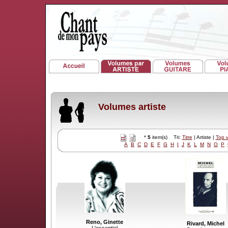
Volumes artiste
*
5
item(s) Tri:
Titre
| Artiste |
Top 
A
B
C
D
E
F
G
H
I
J
K
L
M
N
O
P
Reno, Ginette
Rivard, Michel
L'essentiel