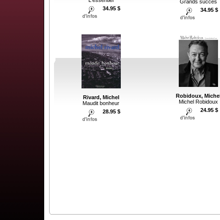
Grands succes
34.95 $
34.95 $
Robidoux, Miche
Rivard, Michel
Michel Robidoux
Maudit bonheur
24.95 $
28.95 $