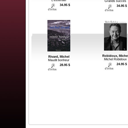
Grands succes
34.95 $
34.95 $
Robidoux, Miche
Rivard, Michel
Michel Robidoux
Maudit bonheur
24.95 $
28.95 $