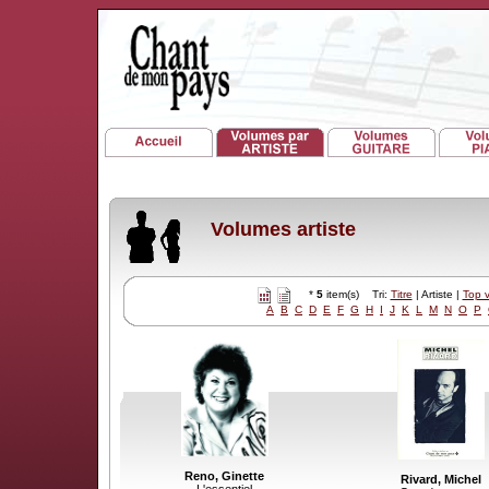
Volumes artiste
*
5
item(s) Tri:
Titre
| Artiste |
Top 
A
B
C
D
E
F
G
H
I
J
K
L
M
N
O
P
Reno, Ginette
Rivard, Michel
L'essentiel