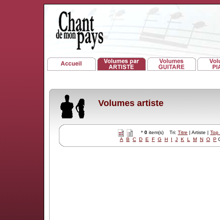
Volumes artiste
*
0
item(s) Tri:
Titre
| Artiste |
Top
A
B
C
D
E
F
G
H
I
J
K
L
M
N
O
P