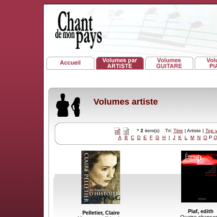
Volumes artiste
*
2
item(s) Tri:
Titre
| Artiste |
Top 
A
B
C
D
E
F
G
H
I
J
K
L
M
N
O
P
Piaf, edith
Pelletier, Claire
Quatre chanso