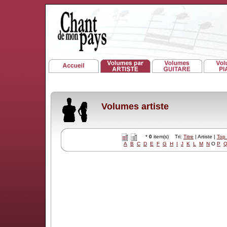
Volumes artiste
*
0
item(s) Tri:
Titre
| Artiste |
Top
A
B
C
D
E
F
G
H
I
J
K
L
M
N
O
P