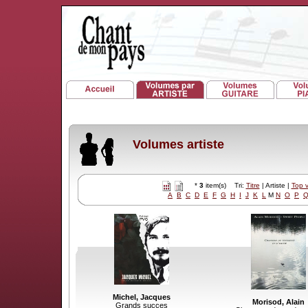
Volumes artiste
*
3
item(s) Tri:
Titre
| Artiste |
Top 
A
B
C
D
E
F
G
H
I
J
K
L
M
N
O
P
Michel, Jacques
Morisod, Alain
Grands succes