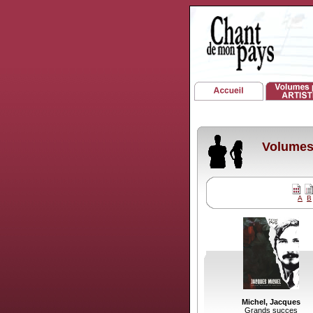
Volumes 
A
B
Michel, Jacques
Grands succes