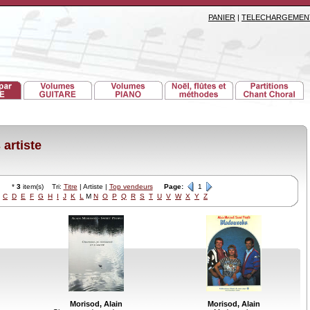
PANIER
|
TELECHARGEMEN
artiste
*
3
item(s) Tri:
Titre
| Artiste |
Top vendeurs
Page:
1
C
D
E
F
G
H
I
J
K
L
M
N
O
P
Q
R
S
T
U
V
W
X
Y
Z
Morisod, Alain
Morisod, Alain