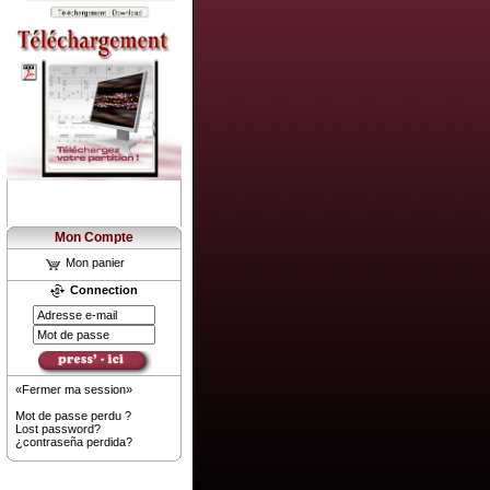
Mon Compte
Mon panier
Connection
«Fermer ma session»
Mot de passe perdu ?
Lost password?
¿contraseña perdida?