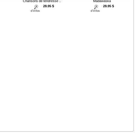
Chansons de tendresse ..
Madawaska
28.95 $
28.95 $