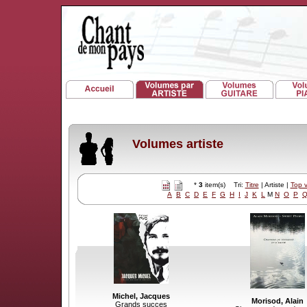
Volumes artiste
*
3
item(s) Tri:
Titre
| Artiste |
Top 
A
B
C
D
E
F
G
H
I
J
K
L
M
N
O
P
Michel, Jacques
Morisod, Alain
Grands succes