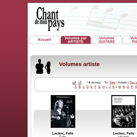
Volumes artiste
*
6
item(s) Tri:
Titre
| Artiste |
Top 
A
B
C
D
E
F
G
H
I
J
K
L
M
N
O
P
Leclerc, Felix
Leclerc, Felix
Felix