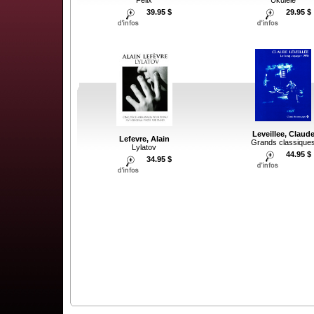
Ukulele
39.95 $
29.95 $
Leveillee, Claud
Lefevre, Alain
Grands classique
Lylatov
44.95 $
34.95 $