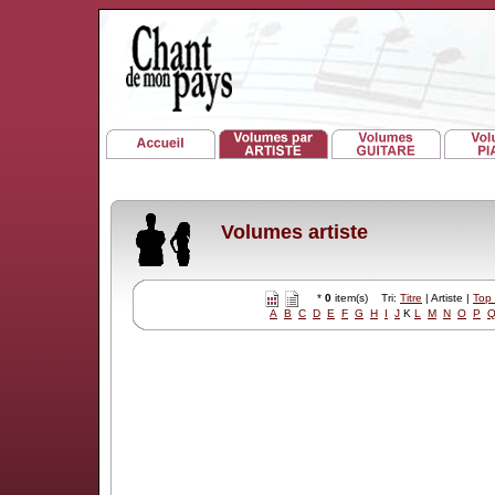
Volumes artiste
*
0
item(s) Tri:
Titre
| Artiste |
Top
A
B
C
D
E
F
G
H
I
J
K
L
M
N
O
P