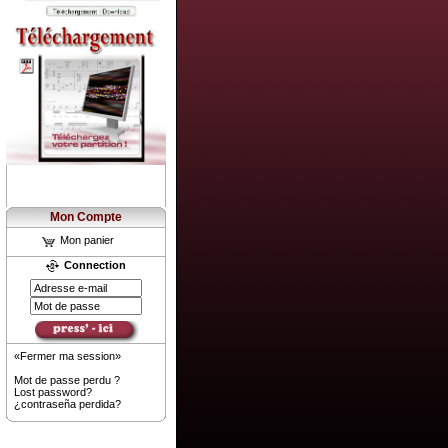
Mon Compte
Mon panier
Connection
«Fermer ma session»
Mot de passe perdu ?
Lost password?
¿contraseña perdida?