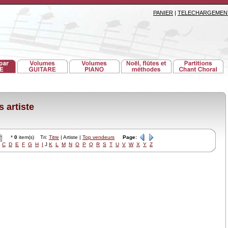
PANIER
|
TELECHARGEMEN
 artiste
*
0
item(s) Tri:
Titre
| Artiste |
Top vendeurs
Page:
C
D
E
F
G
H
I
J
K
L
M
N
O
P
Q
R
S
T
U
V
W
X
Y
Z