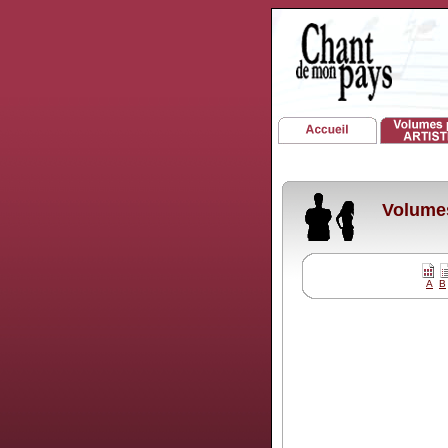
Volumes
A
B