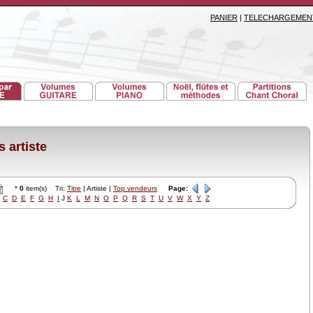
PANIER
|
TELECHARGEMEN
 artiste
*
0
item(s) Tri:
Titre
| Artiste |
Top vendeurs
Page:
C
D
E
F
G
H
I
J
K
L
M
N
O
P
Q
R
S
T
U
V
W
X
Y
Z