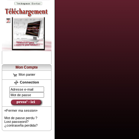
Mon Compte
Mon panier
Connection
«Fermer ma session»
Mot de passe perdu ?
Lost password?
¿contraseña perdida?