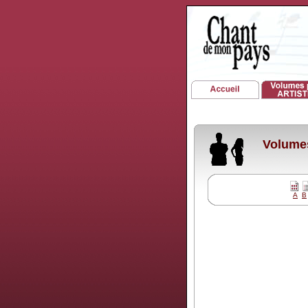
Volumes
A
B