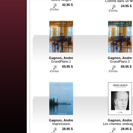
Comme dans un fil
42.95 $
24.95 $
Gagnon, Andre
Gagnon, Andre
GrandPiano.1
GrandPiano.2
69.95 $
69.95 $
Gagnon, Andre
Gagnon, Andre
Les chemins ombra
Impressions
28.95 $
28.95 $