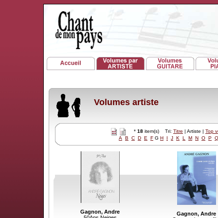
Volumes artiste
*
18
item(s) Tri:
Titre
| Artiste |
Top 
A
B
C
D
E
F
G
H
I
J
K
L
M
N
O
P
Gagnon, Andre
Gagnon, Andre
50Ans Neiges