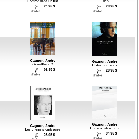
Comme dans un film
Eden
24.95 $
28.95 $
Gagnon, Andre
Gagnon, Andre
GrandPiano.2
Histoires revees
69.95 $
28.95 $
Gagnon, Andre
Gagnon, Andre
Les voix interieures
Les chemins ombrages
34.95 $
28.95 $