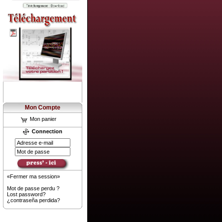
Mon Compte
Mon panier
Connection
«Fermer ma session»
Mot de passe perdu ?
Lost password?
¿contraseña perdida?