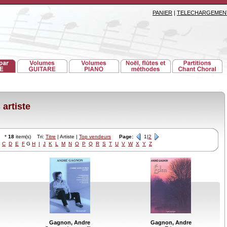
PANIER
|
TELECHARGEMEN
artiste
*
18
item(s) Tri:
Titre
| Artiste |
Top vendeurs
Page:
1|
2
C
D
E
F
G
H
I
J
K
L
M
N
O
P
Q
R
S
T
U
V
W
X
Y
Z
Gagnon, Andre
Gagnon, Andre