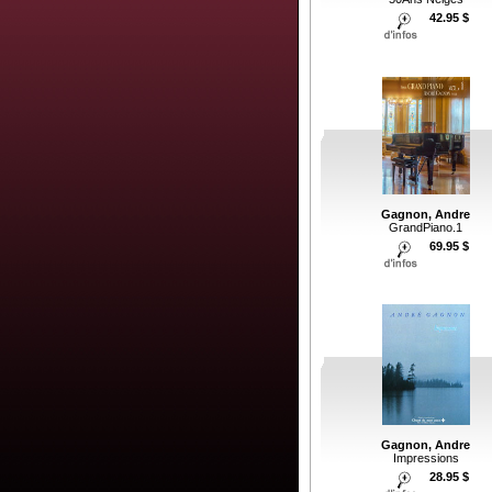
42.95 $
Gagnon, Andre
GrandPiano.1
69.95 $
Gagnon, Andre
Impressions
28.95 $