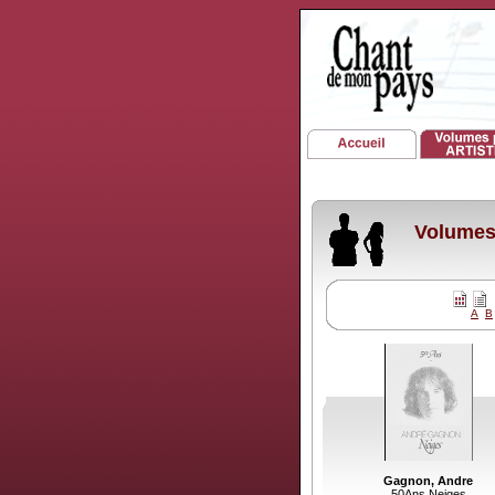
Volumes 
A
B
Gagnon, Andre
50Ans Neiges