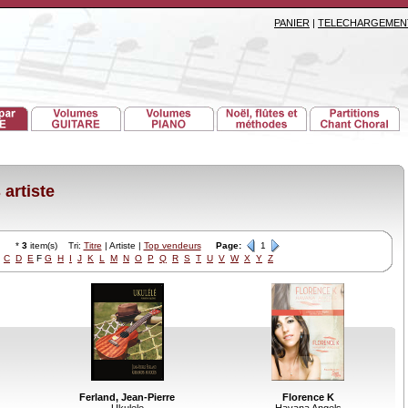
PANIER
|
TELECHARGEMEN
artiste
*
3
item(s) Tri:
Titre
| Artiste |
Top vendeurs
Page:
1
C
D
E
F
G
H
I
J
K
L
M
N
O
P
Q
R
S
T
U
V
W
X
Y
Z
Florence K
Ferland, Jean-Pierre
Havana Angels