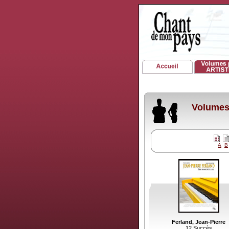
Volumes 
A
B
Ferland, Jean-Pierre
12 Succès