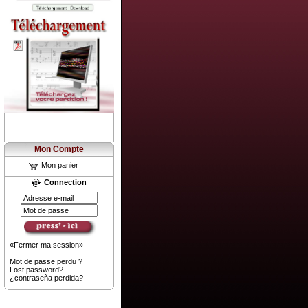
Mon Compte
Mon panier
Connection
«Fermer ma session»
Mot de passe perdu ?
Lost password?
¿contraseña perdida?