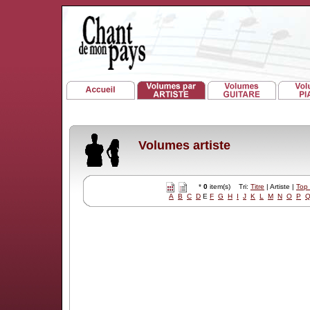
Volumes artiste
*
0
item(s) Tri:
Titre
| Artiste |
Top
A
B
C
D
E
F
G
H
I
J
K
L
M
N
O
P