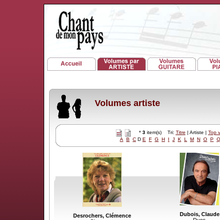
Volumes artiste
*
3
item(s) Tri:
Titre
| Artiste |
Top 
A
B
C
D
E
F
G
H
I
J
K
L
M
N
O
P
Dubois, Claude
Desrochers, Clémence