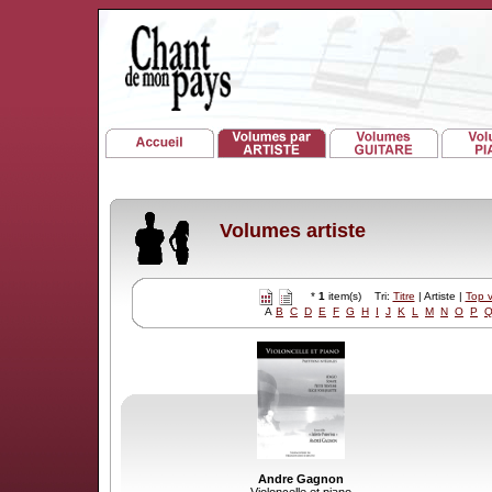
Volumes artiste
*
1
item(s) Tri:
Titre
| Artiste |
Top 
A
B
C
D
E
F
G
H
I
J
K
L
M
N
O
P
Andre Gagnon
Violoncelle et piano