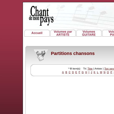
Partitions chansons
*
0
item(s) Tri:
Titre
| Artiste |
Top ven
A
B
C
D
E
F
G
H
I
J
K
L
M
N
O
P