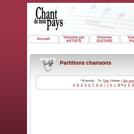
Partitions chansons
*
0
item(s) Tri:
Titre
| Artiste |
Top ven
A
B
C
D
E
F
G
H
I
J
K
L
M
N
O
P