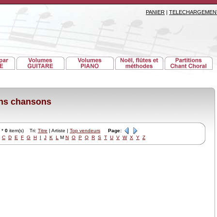
PANIER
|
TELECHARGEMEN
ons chansons
*
0
item(s) Tri:
Titre
| Artiste |
Top vendeurs
Page:
C
D
E
F
G
H
I
J
K
L
M
N
O
P
Q
R
S
T
U
V
W
X
Y
Z