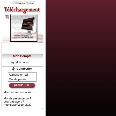
Mon Compte
Mon panier
Connection
«Fermer ma session»
Mot de passe perdu ?
Lost password?
¿contraseña perdida?