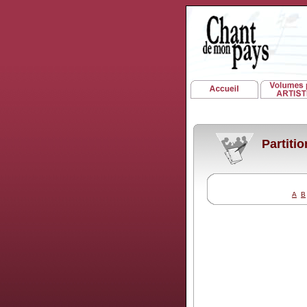
Partiti
A
B