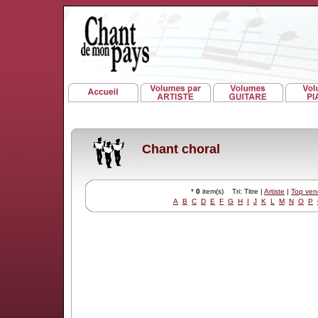
Chant choral
*
0
item(s) Tri: Titre |
Artiste
|
Top ven
A
B
C
D
E
F
G
H
I
J
K
L
M
N
O
P