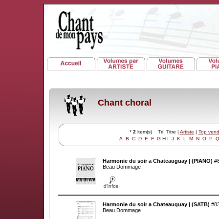
Chant choral
*
2
item(s) Tri: Titre |
Artiste
|
Top vend
A
B
C
D
E
F
G
H
I
J
K
L
M
N
O
P
Harmonie du soir a Chateauguay | (PIANO)
#
Beau Dommage
Harmonie du soir a Chateauguay | (SATB)
#8
Beau Dommage