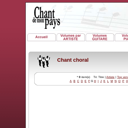
Chant choral
*
0
item(s) Tri: Titre |
Artiste
|
Top ven
A
B
C
D
E
F
G
H
I
J
K
L
M
N
O
P