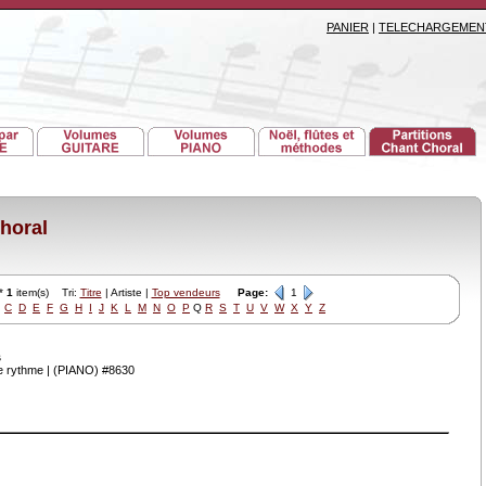
PANIER
|
TELECHARGEMEN
horal
*
1
item(s) Tri:
Titre
| Artiste |
Top vendeurs
Page:
1
C
D
E
F
G
H
I
J
K
L
M
N
O
P
Q
R
S
T
U
V
W
X
Y
Z
s
le rythme | (PIANO) #8630