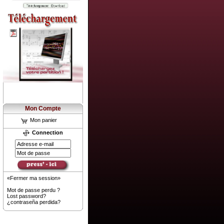
Mon Compte
Mon panier
Connection
«Fermer ma session»
Mot de passe perdu ?
Lost password?
¿contraseña perdida?