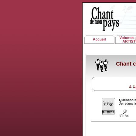
Chant c
A
B
Quebecoi
Je retiens 