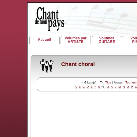
Chant choral
*
0
item(s) Tri:
Titre
| Artiste |
Top ven
A
B
C
D
E
F
G
H
I
J
K
L
M
N
O
P