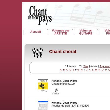
Chant choral
*
7
item(s) Tri:
Titre
| Artiste |
Top vend
A
B
C
D
E
F
G
H
I
J
K
L
M
N
O
P
Ferland, Jean-Pierre
Chant choral #1190
Ferland, Jean-Pierre
Feuilles de gui | (SATB) #92500