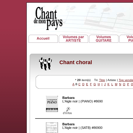
Chant choral
*
20
item(s) Tri:
Titre
| Artiste |
Top vende
A
B
C
D
E
F
G
H
I
J
K
L
M
N
O
P
Barbara
L'Aigle noir | (PIANO) #8690
Barbara
L'Aigle noir | (SATB) #86900