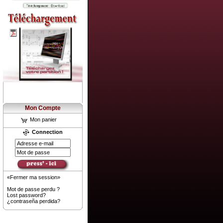
Mon Compte
Mon panier
Connection
«Fermer ma session»
Mot de passe perdu ?
Lost password?
¿contraseña perdida?