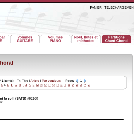
PANIER
|
TELECHARGEMEN
horal
*
1
item(s) Tri: Titre |
Artiste
|
Top vendeurs
Page:
1
C
D
E
F
G
H
I
J
K
L
M
N
O
P
Q
R
S
T
U
V
W
X
Y
Z
 fa sol | (SATB)
#92100
ix