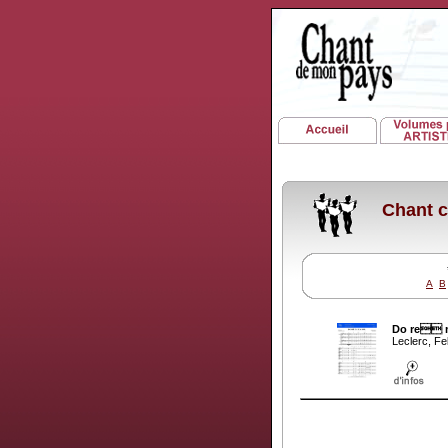
Chant c
A
B
Do re mi
Leclerc, Fel