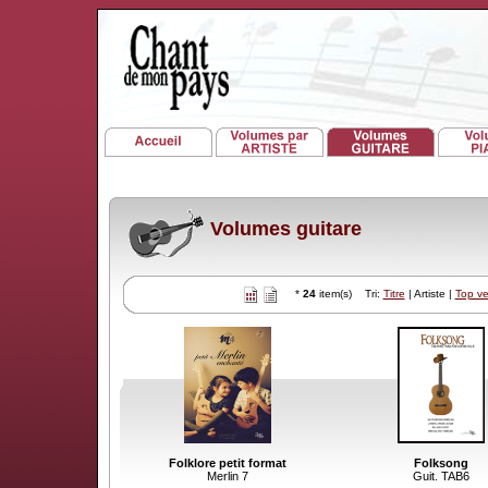
Volumes guitare
*
24
item(s) Tri:
Titre
| Artiste |
Top v
Folklore petit format
Folksong
Merlin 7
Guit. TAB6