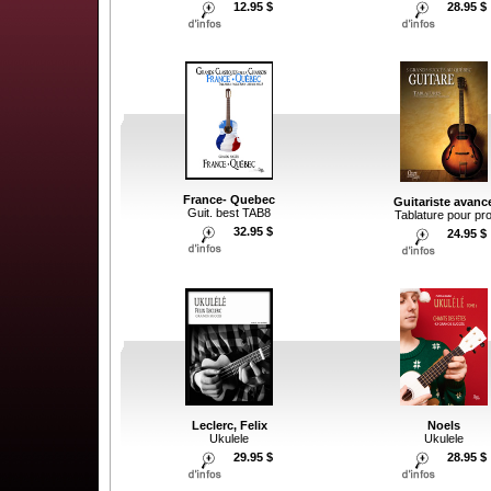
12.95 $
28.95 $
France- Quebec
Guitariste avanc
Guit. best TAB8
Tablature pour pr
32.95 $
24.95 $
Noels
Leclerc, Felix
Ukulele
Ukulele
28.95 $
29.95 $