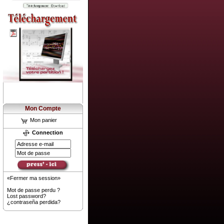
Mon Compte
Mon panier
Connection
«Fermer ma session»
Mot de passe perdu ?
Lost password?
¿contraseña perdida?