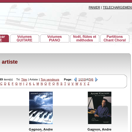
PANIER
|
TELECHARGEMEN
artiste
49
item(s) Tri:
Titre
| Artiste |
Top vendeurs
Page:
1
|
2
|
3
|4|
5
|
6
C
D
E
F
G
H
I
J
K
L
M
N
O
P
Q
R
S
T
U
V
W
X
Y
Z
Gagnon, Andre
Gagnon, Andre