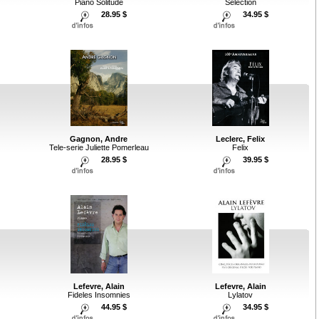
Piano Solitude
Selection
28.95 $
34.95 $
Gagnon, Andre
Leclerc, Felix
Tele-serie Juliette Pomerleau
Felix
28.95 $
39.95 $
Lefevre, Alain
Lefevre, Alain
Fideles Insomnies
Lylatov
44.95 $
34.95 $