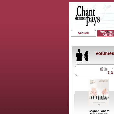
Volumes 
*
A
B
Gagnon, Andre
Piano simplifie