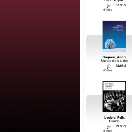
32.95 $
Gagnon, Andre
Silence dans la nuit
28.95 $
Leclerc, Felix
Ukulele
29.95 $